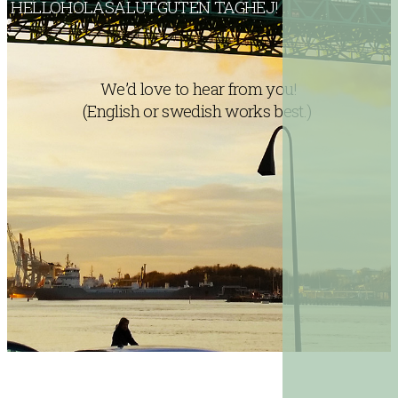
H
E
L
L
O
H
O
L
A
S
A
L
U
T
G
U
T
E
N
T
A
G
H
E
J
!
We’d love to hear from you!
(English or swedish works best.)