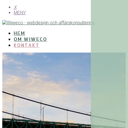
X
MENY
HEM
OM WIWECO
KONTAKT