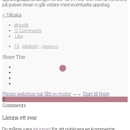
på pulsen innan vi går vidare med eventuella uppdrag.
< Tillbaka
aktuellt
0 Comments
Like
15
,
jubileum
,
wiweco
Share This
Plesirs webshop har fått ny motor
→
←
Start till finish
0
Comments
Lämna ett svar
Du måste vara
inloggad
för att publicera en kommentar.