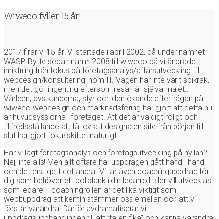
Wiweco fyller 15 år!
2017 firar vi 15 år! Vi startade i april 2002, då under namnet
WASP. Bytte sedan namn 2008 till wiweco då vi ändrade
inriktning från fokus på företagsanalys/affärsutveckling till
webdesign/konsultering inom IT. Vägen har inte varit spikrak,
men det gör ingenting eftersom resan är själva målet..
Världen, dvs kunderna, styr och den ökande efterfrågan på
wiweco webdesign och marknadsföring har gjort att detta nu
är huvudsysslorna i företaget. Att det är väldigt roligt och
tillfredsställande att få lov att designa en site från början till
slut har gjort fokusskiftet naturligt.
Har vi lagt företagsanalys och företagsutveckling på hyllan?
Nej, inte alls! Men allt oftare har uppdragen gått hand i hand
och det ena gett det andra. Vi tar även coachinguppdrag för
dig som behöver ett bollplank i din ledarroll eller vill utvecklas
som ledare. I coachingrollen är det lika viktigt som i
webbuppdrag att kemin stämmer oss emellan och att vi
förstår varandra. Därför avdramatiserar vi
uppdragsupphandlingen till att ”ta en fika” och känna varandra