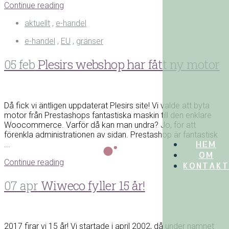
Continue reading
aktuellt
,
e-handel
e-handel
,
EU
,
gränser
05 feb
Plesirs webshop har fått ny motor
Då fick vi äntligen uppdaterat Plesirs site! Vi valde att byta
motor från Prestashops fantastiska maskin till den enklare
Woocommerce. Varför då kan man undra? Jo, för att
förenkla administrationen av sidan. Prestashop är fantastisk
HEM
...
OM
Continue reading
KONTAKT
07 apr
Wiweco fyller 15 år!
2017 firar vi 15 år! Vi startade i april 2002, då under namnet