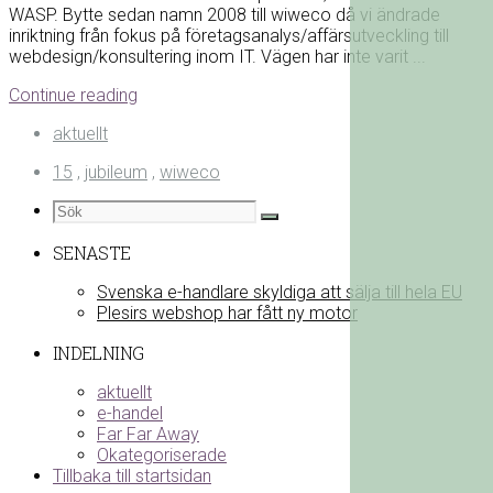
WASP. Bytte sedan namn 2008 till wiweco då vi ändrade
inriktning från fokus på företagsanalys/affärsutveckling till
webdesign/konsultering inom IT. Vägen har inte varit ...
Continue reading
aktuellt
15
,
jubileum
,
wiweco
SENASTE
Svenska e-handlare skyldiga att sälja till hela EU
Plesirs webshop har fått ny motor
INDELNING
aktuellt
e-handel
Far Far Away
Okategoriserade
Tillbaka till startsidan