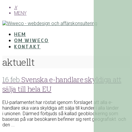
X
MENY
HEM
OM WIWECO
KONTAKT
aktuellt
16 feb
Svenska e-handlare skyldiga att
sälja till hela EU
EU-parlamentet har röstat igenom förslaget att alla e-
handlare ska vara skyldiga att sälja till kunder i alla länder
i unionen. Därmed förbjuds så kallad geoblockering som
baseras på var besökaren befinner sig rent geografiskt. och
den ...